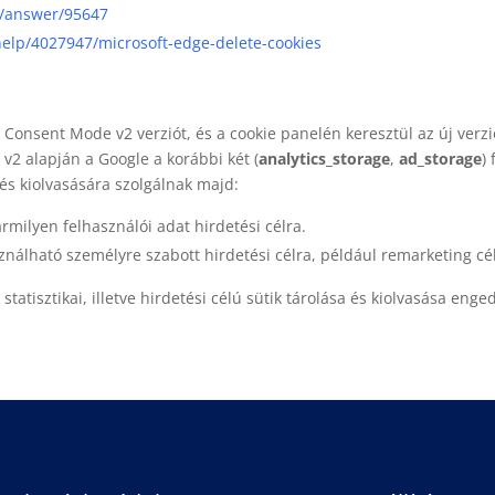
/answer/95647
help/4027947/microsoft-edge-delete-cookies
onsent Mode v2 verziót, és a cookie panelén keresztül az új verzió 
v2 alapján a Google a korábbi két (
analytics_storage
,
ad_storage
)
sa és kiolvasására szolgálnak majd:
milyen felhasználói adat hirdetési célra.
nálható személyre szabott hirdetési célra, például remarketing cél
tatisztikai, illetve hirdetési célú sütik tárolása és kiolvasása enge