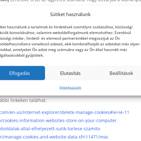
ext]
Javaslat elutasítások száma, ha engedélyezve van Időtartam: 
Sütiket használunk
iket használunk a tartalmak és hirdetések személyre szabásához, közösségi
kciók biztosításához, valamint weboldalforgalmunk elemzéséhez. Ezenkívül
ítót tárol. Ez csak az irányítópult (/wp-admin) területen van hasz
össégi média-, hirdető- és elemező partnereinkkel megosztjuk az Ön
amenet lejártáig.
oldalhasználatra vonatkozó adatait, akik kombinálhatják az adatokat más olyan
tokkal, amelyeket Ön adott meg számukra vagy az Ön által használt más
tékonyságát segítő technológiája, amellyel személyre szabott ajánl
lgáltatásokból gyűjtöttek.
Elfogadás
Elutasítás
Beállítások
i adatait, a felhasználók demográfiai adatait és érdeklődési köreit
Impresszum
ábbi linkeken találhat:
.com/en-us/internet-explorer/delete-manage-cookies#ie=ie-11
kb/cookies-information-websites-store-on-your-computer
boldalak-altal-elhelyezett-sutik-torlese-szamito
ari/manage-cookies-and-website-data-sfri11471/mac