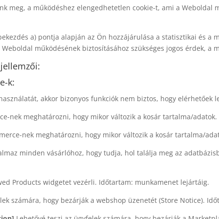
k meg, a működéshez elengedhetetlen cookie-t, ami a Weboldal meg
 bekezdés a) pontja alapján az Ön hozzájárulása a statisztikai és a
nt a Weboldal működésének biztosításához szükséges jogos érdek, a
jellemzői:
e-k:
asználatát, akkor bizonyos funkciók nem biztos, hogy elérhetőek 
-nek meghatározni, hogy mikor változik a kosár tartalma/adatok.
erce-nek meghatározni, hogy mikor változik a kosár tartalma/adat
almaz minden vásárlóhoz, hogy tudja, hol találja meg az adatbázisb
wed Products widgetet vezérli. Időtartam: munkamenet lejártáig.
elek számára, hogy bezárják a webshop üzenetét (Store Notice). Id
ion]
Lehetővé teszi az ügyfelek számára, hogy bezárják a Marketpla