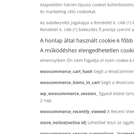
Alapvetően három típusú cookiet különböztetün
és marketing célú cookiekat.
Az adatkezelés jogalapja a Rendelet 6. cikk (1)
Rendelet 6. cikk (1) bekezdés f) pontja szeri
A honlap által használt cookie-k főbb 
A működéshez elengedhetetlen cooki
Amennyiben Ön nem fogadja el ezen cookie-k h
woocommerce_cart_hash
Segít a WooCommerce
woocommerce_items_in_cart
Segít a WooComm
wp_woocommerce_session_
Egyedi kódot tart
2 nap.
woocommerce_recently_viewed
A Recent Vie
store_notice[notice id]
Lehetővé teszi az ügyf
woocommerce_snooze_suggestions__[suggest