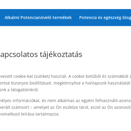
Alkalmi Potencianövelő termékek
Potencia és egészség blo
kapcsolatos tájékoztatás
vezett cookie-kat (sütiket) használ. A cookie betűből és számokbó
mentse bizonyos beállításait, megkönnyítse a honlapunk használat
ünk a látogatóinkról.
emélyes információkat, és nem alkalmas az egyéni felhasználó azon
nerált számsort – amelyet az Ön eszköze tárol, ezzel az Ön azonosíth
 vonatkozó leírása tartalmazza.