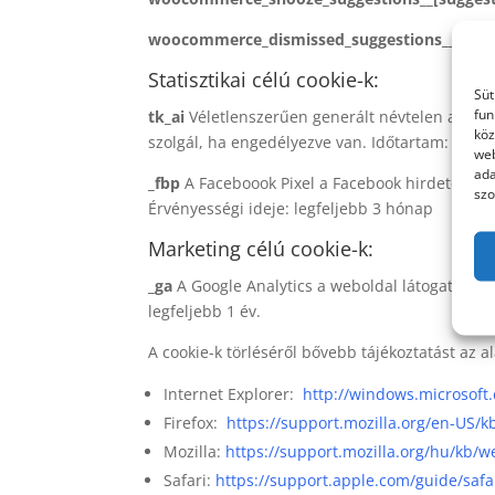
woocommerce_dismissed_suggestions__[cont
Statisztikai célú cookie-k:
Süt
fun
tk_ai
Véletlenszerűen generált névtelen azonos
köz
szolgál, ha engedélyezve van. Időtartam: munk
web
ada
_fbp
A Faceboook Pixel a Facebook hirdetési ha
szo
Érvényességi ideje: legfeljebb 3 hónap
Marketing célú cookie-k:
_ga
A Google Analytics a weboldal látogatottság
legfeljebb 1 év.
A cookie-k törléséről bővebb tájékoztatást az al
Internet Explorer:
http://windows.microsoft
Firefox:
https://support.mozilla.org/en-US/
Mozilla:
https://support.mozilla.org/hu/kb/we
Safari:
https://support.apple.com/guide/saf