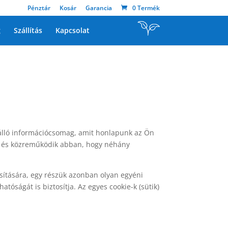
Pénztár
Kosár
Garancia
0 Termék
g
Szállítás
Kapcsolat
l álló információcsomag, amit honlapunk az Ön
át és közreműködik abban, hogy néhány
osítására, egy részük azonban olyan egyéni
atóságát is biztosítja. Az egyes cookie-k (sütik)