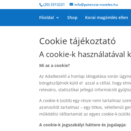
(20) 3313221
info@potencia-noveles.hu
Főoldal
Shop
Korai magömlés ellen
Cookie tájékoztató
A cookie-k használatával 
Mi az a cookie?
Az Adatkezelő a honlap látogatása során úgyne
böngészőjének küld el azzal a céllal, hogy el
releváns, statisztikai jellegű információt gyűjts
A cookie-k (sütik) egy része nem tartalmaz sz
azonosítót tartalmaz – egy titkos, véletlenül ge
működési időtartamát az egyes cookie-k (sütik)
A cookie-k jogszabályi háttere és jogalapja: