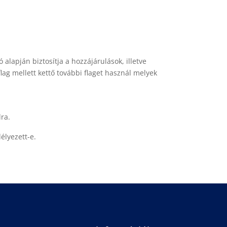
alapján biztosítja a hozzájárulások, illetve
 flag mellett kettő további flaget használ melyek
ra.
délyezett-e.