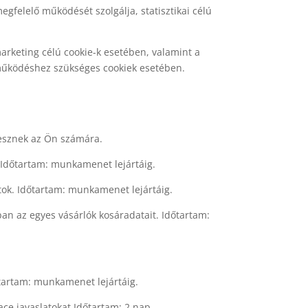
felelő működését szolgálja, statisztikai célú
 marketing célú cookie-k esetében, valamint a
 működéshez szükséges cookiek esetében.
lesznek az Ön számára.
 Időtartam: munkamenet lejártáig.
ok. Időtartam: munkamenet lejártáig.
an az egyes vásárlók kosáradatait. Időtartam:
őtartam: munkamenet lejártáig.
ce javaslatokat Időtartam: 2 nap.