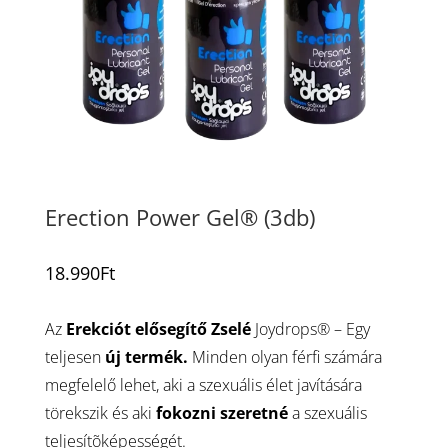
Erection Power Gel® (3db)
18.990
Ft
Az
Erekciót elősegítő Zselé
Joydrops® – Egy
teljesen
új termék.
Minden olyan férfi számára
megfelelő lehet, aki a szexuális élet javítására
törekszik és aki
fokozni szeretné
a szexuális
teljesítõképességét.