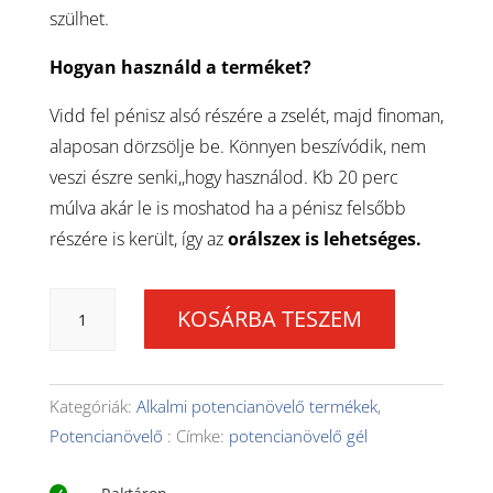
szülhet.
Hogyan használd a terméket?
Vidd fel pénisz alsó részére a zselét, majd finoman,
alaposan dörzsölje be. Könnyen beszívódik, nem
veszi észre senki,,hogy használod. Kb 20 perc
múlva akár le is moshatod ha a pénisz felsőbb
részére is került, így az
orálszex is lehetséges.
Erection
KOSÁRBA TESZEM
Power
Gel®
(3db)
mennyiség
Kategóriák:
Alkalmi potencianövelő termékek
,
Potencianövelő
Címke:
potencianövelő gél