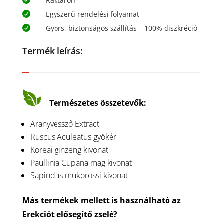
Raktáron

Egyszerű rendelési folyamat

Gyors, biztonságos szállítás – 100% diszkréció

Termék leírás:
Természetes összetevők:
Aranyvessző Extract
Ruscus Aculeatus gyökér
Koreai ginzeng kivonat
Paullinia Cupana mag kivonat
Sapindus mukorossi kivonat
Más termékek mellett is használható az
Erekciót elősegítő zselé?