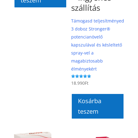
teszem
szállítás
Támogasd teljesítményed
3 doboz Stronger®
potencianövelő
kapszulával és késleltető
spray-vel a
magabiztosabb
élményekért
Értékelés:
18.990
Ft
5.00
/ 5
Kosárba
teszem