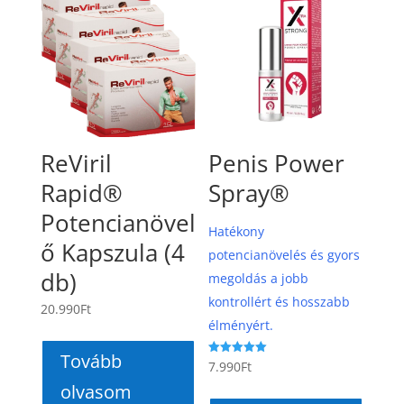
ReViril
Penis Power
Rapid®
Spray®
Potencianövel
Hatékony
ő Kapszula (4
potencianövelés és gyors
db)
megoldás a jobb
kontrollért és hosszabb
20.990
Ft
élményért.
Tovább
Értékelés:
7.990
Ft
5.00
/ 5
olvasom