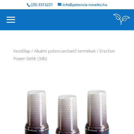
(20) 3313221
info@potencia-noveles.hu
Kezdőlap
/
Alkalmi potencianövelő termékek
/ Erection
Power Gel® (3db)