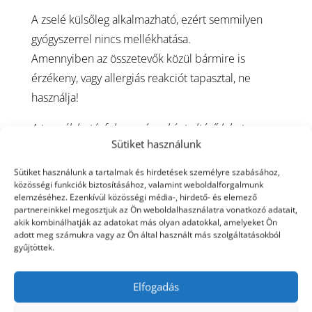
A zselé külsőleg alkalmazható, ezért semmilyen
gyógyszerrel nincs mellékhatása.
Amennyiben az összetevők közül bármire is
érzékeny, vagy allergiás reakciót tapasztal, ne
használja!
A termék hatásfoka egyénenként eltérő lehet.
Sütiket használunk
Vásárlói vélemények:
Sütiket használunk a tartalmak és hirdetések személyre szabásához,
közösségi funkciók biztosításához, valamint weboldalforgalmunk
elemzéséhez. Ezenkívül közösségi média-, hirdető- és elemező
partnereinkkel megosztjuk az Ön weboldalhasználatra vonatkozó adatait,
akik kombinálhatják az adatokat más olyan adatokkal, amelyeket Ön
További potencianövelő és magömlés
adott meg számukra vagy az Ön által használt más szolgáltatásokból
késleltető termékeink
gyűjtöttek.
Elfogadás
Kapcsolódó termékek