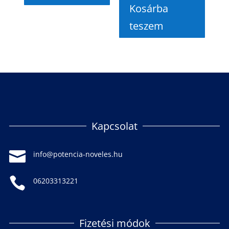
Kosárba
teszem
Kapcsolat

info@potencia-noveles.hu

06203313221
Fizetési módok