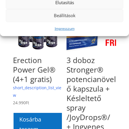
Elutasítás
Beállítások
Impresszum
Erection
3 doboz
Power Gel®
Stronger®
(4+1 gratis)
potencianövel
ő kapszula +
short_description_list_vie
w
Késleltető
24.990
Ft
spray
/JoyDrops®/
Kosárba
+ Ingyenes