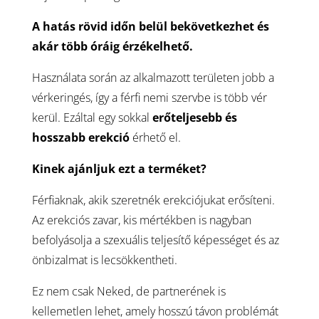
A hatás rövid időn belül bekövetkezhet és
akár több óráig érzékelhető.
Használata során az alkalmazott területen jobb a
vérkeringés, így a férfi nemi szervbe is több vér
kerül. Ezáltal egy sokkal
erőteljesebb és
hosszabb erekció
érhető el.
Kinek ajánljuk ezt a terméket?
Férfiaknak, akik szeretnék erekciójukat erősíteni.
Az erekciós zavar, kis mértékben is nagyban
befolyásolja a szexuális teljesítő képességet és az
önbizalmat is lecsökkentheti.
Ez nem csak Neked, de partnerének is
kellemetlen lehet, amely hosszú távon problémát