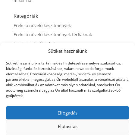
mikor hat
Kategóriák
Erekció növelő készítmények
Erekció növelő készítmények férfiaknak
korai magömlés okai
Sütiket használunk
Potencia
Potencia, szex, férfidolgok
Sütiket használunk a tartalmak és hirdetések személyre szabásához,
közösségi funkciók biztosításához, valamint weboldalforgalmunk
Potencianövelés
elemzéséhez. Ezenkívül közösségi média-, hirdető- és elemező
partnereinkkel megosztjuk az Ön weboldalhasználatra vonatkozó adatait,
potencianövelő
akik kombinálhatják az adatokat más olyan adatokkal, amelyeket Ön
potencianövelő termékek
adott meg számukra vagy az Ön által használt más szolgáltatásokból
gyűjtöttek.
Potencianövelő termékek férfiaknak
szex-erekció
Elfogadás
Szexuális problémák
Természetes potencianövelő
Elutasítás
vény nélküli potencianövelő