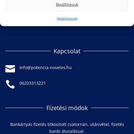
Beállítások
Impresszum
Kapcsolat

info@potencia-noveles.hu

06203313221
Fizetési módok
Bankártyás fizetés titkosított csatornán, utánvétel, fizetés
banki átutalással.