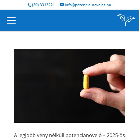
(20) 3313221
info@potencia-noveles.hu
A legjobb vény nélküli potencianövelő – 2025-ös