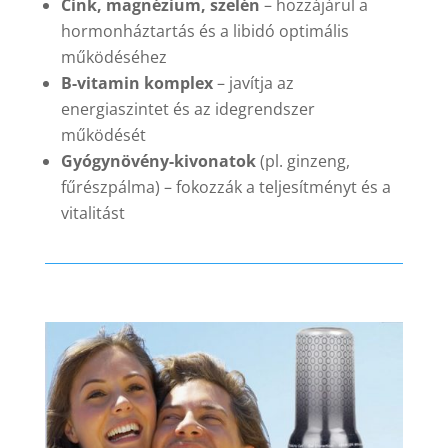
Cink, magnézium, szelén
– hozzájárul a
hormonháztartás és a libidó optimális
működéséhez
B-vitamin komplex
– javítja az
energiaszintet és az idegrendszer
működését
Gyógynövény-kivonatok
(pl. ginzeng,
fűrészpálma) – fokozzák a teljesítményt és a
vitalitást