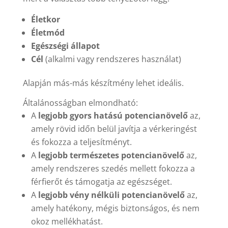
Életkor
Életmód
Egészségi állapot
Cél
(alkalmi vagy rendszeres használat)
Alapján más-más készítmény lehet ideális.
Általánosságban elmondható:
A
legjobb gyors hatású potencianövelő
az,
amely rövid időn belül javítja a vérkeringést
és fokozza a teljesítményt.
A
legjobb természetes potencianövelő
az,
amely rendszeres szedés mellett fokozza a
férfierőt és támogatja az egészséget.
A
legjobb vény nélküli potencianövelő
az,
amely hatékony, mégis biztonságos, és nem
okoz mellékhatást.