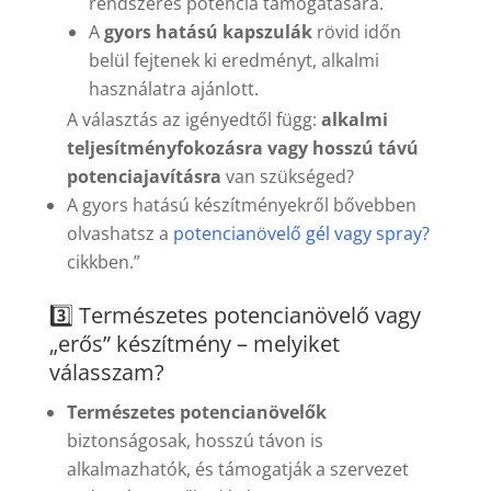
rendszeres potencia támogatására.
A
gyors hatású kapszulák
rövid időn
belül fejtenek ki eredményt, alkalmi
használatra ajánlott.
A választás az igényedtől függ:
alkalmi
teljesítményfokozásra vagy hosszú távú
potenciajavításra
van szükséged?
A gyors hatású készítményekről bővebben
olvashatsz a
potencianövelő gél vagy spray?
cikkben.”
3️⃣ Természetes potencianövelő vagy
„erős” készítmény – melyiket
válasszam?
Természetes potencianövelők
biztonságosak, hosszú távon is
alkalmazhatók, és támogatják a szervezet