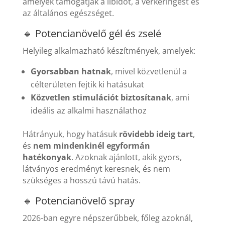
amelyek támogatják a libidót, a vérkeringést és
az általános egészséget.
🔹 Potencianövelő gél és zselé
Helyileg alkalmazható készítmények, amelyek:
Gyorsabban hatnak
, mivel közvetlenül a
célterületen fejtik ki hatásukat
Közvetlen stimulációt biztosítanak
, ami
ideális az alkalmi használathoz
Hátrányuk, hogy hatásuk
rövidebb ideig tart
,
és
nem mindenkinél egyformán
hatékonyak
. Azoknak ajánlott, akik gyors,
látványos eredményt keresnek, és nem
szükséges a hosszú távú hatás.
🔹 Potencianövelő spray
2026-ban egyre népszerűbbek, főleg azoknál,