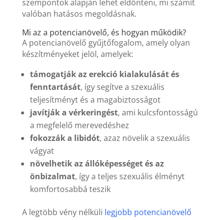
szempontok alapján lehet eldönteni, mi számít
valóban hatásos megoldásnak.
Mi az a potencianövelő, és hogyan működik?
A potencianövelő gyűjtőfogalom, amely olyan
készítményeket jelöl, amelyek:
támogatják az erekció kialakulását és
fenntartását
, így segítve a szexuális
teljesítményt és a magabiztosságot
javítják a vérkeringést
, ami kulcsfontosságú
a megfelelő merevedéshez
fokozzák a libidót
, azaz növelik a szexuális
vágyat
növelhetik az állóképességet és az
önbizalmat
, így a teljes szexuális élményt
komfortosabbá teszik
A legtöbb vény nélküli
legjobb potencianövelő