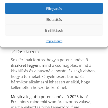
✅ Mellékhatások
Elfogadás
A jó potencianövelő
nem okoz kellemetlen
Elutasítás
mellékhatásokat
, mint például fejfájás,
szívdobogás vagy idegesség. 2026-ban a
Beállítások
legtöbb minőségi termék már biztonságos
formulával rendelkezik, így a kockázat
Impresszum
minimális.
✅ Diszkréció
Sok férfinak fontos, hogy a potencianövelő
diszkrét legyen
, mind a csomagolás, mind a
kiszállítás és a használat során. Ez segít abban,
hogy a terméket kényelmesen, bárhol és
bármikor alkalmazni lehessen anélkül, hogy
kellemetlen helyzetbe kerülnél.
Melyik a legjobb potencianövelő 2026-ban?
Erre nincs mindenki számára azonos válasz,
mert a választás több tényezőtől függ: