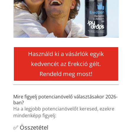
Használd ki a vásárlók egyik
kedvencét az Erekció gélt.
Rendeld meg most!
Mire figyelj potencianövelő választásakor 2026-
ban?
Ha a legjobb potencianövelőt keresed, ezekre
mindenképp figyelj:
✅ Összetétel