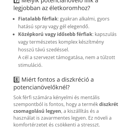
7️⃣ Melyik potencianövelő illik a
legjobban az életkoromhoz?
Fiatalabb férfiak
: gyakran alkalmi, gyors
hatású spray vagy gél elegendő.
Középkorú vagy idősebb férfiak
: kapszulás
vagy természetes komplex készítmény
hosszú távú szedéssel.
A cél a szervezet támogatása, nem a túlzott
stimuláció.
8️⃣ Miért fontos a diszkréció a
potencianövelőknél?
Sok férfi számára kényelmi és mentális
szempontból is fontos, hogy a termék
diszkrét
csomagolású legyen
, a kiszállítás és a
használat is zavarmentes legyen. Ez növeli a
komfortérzetet és csökkenti a stresszt.