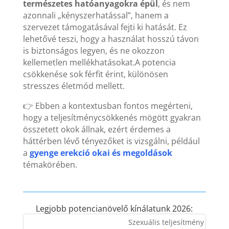
természetes hatóanyagokra épül
, és nem
azonnali „kényszerhatással”, hanem a
szervezet támogatásával fejti ki hatását. Ez
lehetővé teszi, hogy a használat hosszú távon
is biztonságos legyen, és ne okozzon
kellemetlen mellékhatásokat.A potencia
csökkenése sok férfit érint, különösen
stresszes életmód mellett.
👉 Ebben a kontextusban fontos megérteni,
hogy a teljesítménycsökkenés mögött gyakran
összetett okok állnak, ezért érdemes a
háttérben lévő tényezőket is vizsgálni, például
a
gyenge erekció okai és megoldások
témakörében.
Legjobb potencianövelő kínálatunk 2026:
Szexuális teljesítmény