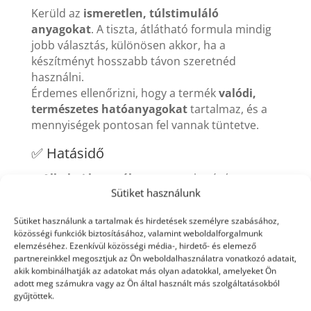
Kerüld az
ismeretlen, túlstimuláló
anyagokat
. A tiszta, átlátható formula mindig
jobb választás, különösen akkor, ha a
készítményt hosszabb távon szeretnéd
használni.
Érdemes ellenőrizni, hogy a termék
valódi,
természetes hatóanyagokat
tartalmaz, és a
mennyiségek pontosan fel vannak tüntetve.
✅ Hatásidő
Alkalmi használatra:
gyors hatású
Sütiket használunk
megoldások, például gél vagy spray
Hosszú távra:
kapszulás készítmények,
Sütiket használunk a tartalmak és hirdetések személyre szabásához,
amelyek rendszeres szedés mellett fejtenek
közösségi funkciók biztosításához, valamint weboldalforgalmunk
elemzéséhez. Ezenkívül közösségi média-, hirdető- és elemező
ki hatást
partnereinkkel megosztjuk az Ön weboldalhasználatra vonatkozó adatait,
akik kombinálhatják az adatokat más olyan adatokkal, amelyeket Ön
A hatásidő kiválasztása a felhasználás céljától
adott meg számukra vagy az Ön által használt más szolgáltatásokból
gyűjtöttek.
és az életstílustól függ.