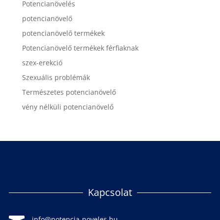
Potencianövelés
potencianövelő
potencianövelő termékek
Potencianövelő termékek férfiaknak
szex-erekció
Szexuális problémák
Természetes potencianövelő
vény nélküli potencianövelő
Kapcsolat
info@potencia-noveles.hu