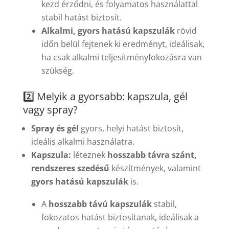
kezd érződni, és folyamatos használattal
stabil hatást biztosít.
Alkalmi, gyors hatású kapszulák
rövid
időn belül fejtenek ki eredményt, ideálisak,
ha csak alkalmi teljesítményfokozásra van
szükség.
2️⃣ Melyik a gyorsabb: kapszula, gél
vagy spray?
Spray és gél
gyors, helyi hatást biztosít,
ideális alkalmi használatra.
Kapszula:
léteznek
hosszabb távra szánt,
rendszeres szedésű
készítmények, valamint
gyors hatású kapszulák
is.
A
hosszabb távú kapszulák
stabil,
fokozatos hatást biztosítanak, ideálisak a