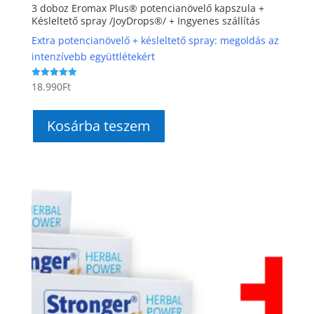
3 doboz Eromax Plus® potencianövelő kapszula +
Késleltető spray /JoyDrops®/ + Ingyenes szállítás
Extra potencianövelő + késleltető spray: megoldás az
intenzívebb együttlétekért
18.990
Ft
Értékelés:
5.00
/ 5
Kosárba teszem