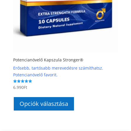
Potencianövelő Kapszula Stronger®
Erősebb, tartósabb merevedésre számíthatsz.
Potencianövelő favorit.
6.990
Ft
Értékelés:
5.00
Ennek
/ 5
a
Opciók választása
terméknek
több
variációja
van.