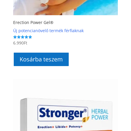
Erection Power Gel®
Új potencianövelő termék férfiaknak
6.990
Ft
Értékelés:
5.00
/ 5
Kosárba teszem