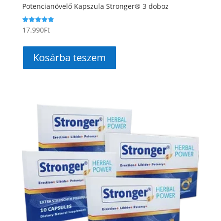
Potencianövelő Kapszula Stronger® 3 doboz
17.990
Ft
Értékelés:
5.00
/ 5
Kosárba teszem