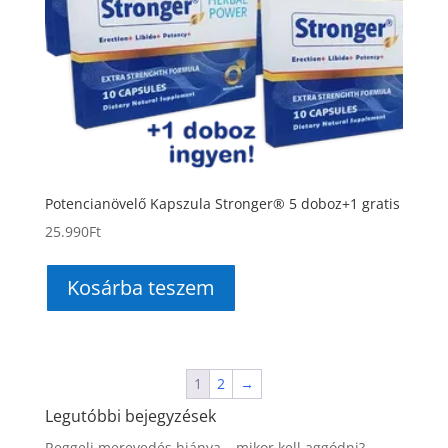
Potencianövelő Kapszula Stronger® 5 doboz+1 gratis
25.990
Ft
Kosárba teszem
1
2
→
Legutóbbi bejegyzések
Reggeli merevedés hiánya – mikor kell aggódni?