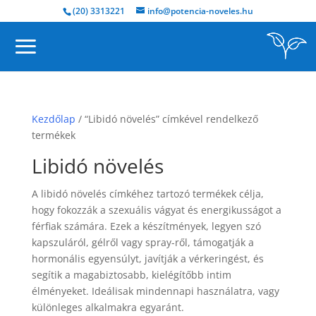
(20) 3313221
info@potencia-noveles.hu
Kezdőlap
/ “Libidó növelés” címkével rendelkező
termékek
Libidó növelés
A libidó növelés címkéhez tartozó termékek célja,
hogy fokozzák a szexuális vágyat és energikusságot a
férfiak számára. Ezek a készítmények, legyen szó
kapszuláról, gélről vagy spray-ről, támogatják a
hormonális egyensúlyt, javítják a vérkeringést, és
segítik a magabiztosabb, kielégítőbb intim
élményeket. Ideálisak mindennapi használatra, vagy
különleges alkalmakra egyaránt.