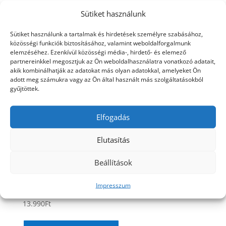
A
Sütiket használunk
változatok
a
Sütiket használunk a tartalmak és hirdetések személyre szabásához,
termékoldalon
közösségi funkciók biztosításához, valamint weboldalforgalmunk
választhatók
elemzéséhez. Ezenkívül közösségi média-, hirdető- és elemező
partnereinkkel megosztjuk az Ön weboldalhasználatra vonatkozó adatait,
ki
akik kombinálhatják az adatokat más olyan adatokkal, amelyeket Ön
adott meg számukra vagy az Ön által használt más szolgáltatásokból
gyűjtöttek.
Elfogadás
Elutasítás
Beállítások
Potencianövelő Kapszula Stronger® 2 doboz
Impresszum
13.990
Ft
Értékelés:
5.00
/ 5