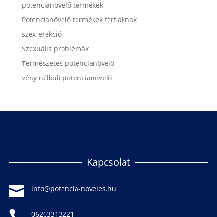
potencianövelő termékek
Potencianövelő termékek férfiaknak
szex-erekció
Szexuális problémák
Természetes potencianövelő
vény nélküli potencianövelő
Kapcsolat

info@potencia-noveles.hu

06203313221