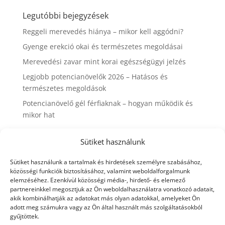
Legutóbbi bejegyzések
Reggeli merevedés hiánya – mikor kell aggódni?
Gyenge erekció okai és természetes megoldásai
Merevedési zavar mint korai egészségügyi jelzés
Legjobb potencianövelők 2026 – Hatásos és
természetes megoldások
Potencianövelő gél férfiaknak – hogyan működik és
mikor hat
Kategóriák
Sütiket használunk
Erekció növelő készítmények
Sütiket használunk a tartalmak és hirdetések személyre szabásához,
közösségi funkciók biztosításához, valamint weboldalforgalmunk
Erekció növelő készítmények férfiaknak
elemzéséhez. Ezenkívül közösségi média-, hirdető- és elemező
korai magömlés okai
partnereinkkel megosztjuk az Ön weboldalhasználatra vonatkozó adatait,
akik kombinálhatják az adatokat más olyan adatokkal, amelyeket Ön
Potencia
adott meg számukra vagy az Ön által használt más szolgáltatásokból
gyűjtöttek.
Potencia, szex, férfidolgok