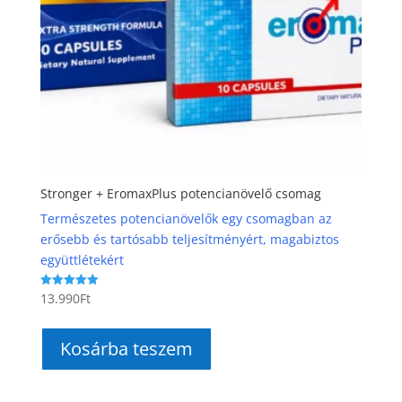
Stronger + EromaxPlus potencianövelő csomag
Természetes potencianövelők egy csomagban az
erősebb és tartósabb teljesítményért, magabiztos
együttlétekért
13.990
Ft
Értékelés:
5.00
/ 5
Kosárba teszem