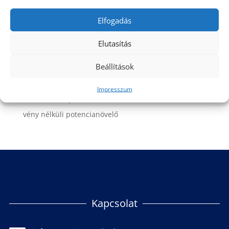
Potencianövelés
Elfogadás
potencianövelő
potencianövelő termékek
Elutasítás
Potencianövelő termékek férfiaknak
Beállítások
szex-erekció
Szexuális problémák
Impresszum
Természetes potencianövelő
vény nélküli potencianövelő
Kapcsolat