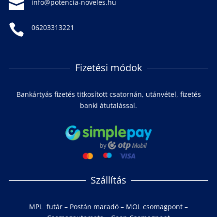

info@potencia-noveles.hu

06203313221
Fizetési módok
Bankártyás fizetés titkosított csatornán, utánvétel, fizetés
banki átutalással.
Szállítás
MPL futár – Postán maradó – MOL csomagpont –