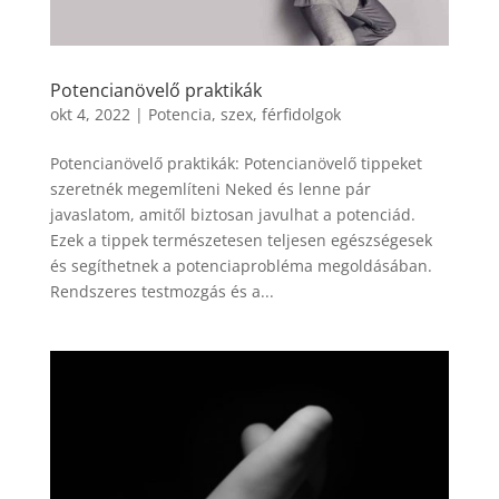
Potencianövelő praktikák
okt 4, 2022
|
Potencia, szex, férfidolgok
Potencianövelő praktikák: Potencianövelő tippeket
szeretnék megemlíteni Neked és lenne pár
javaslatom, amitől biztosan javulhat a potenciád.
Ezek a tippek természetesen teljesen egészségesek
és segíthetnek a potenciaprobléma megoldásában.
Rendszeres testmozgás és a...