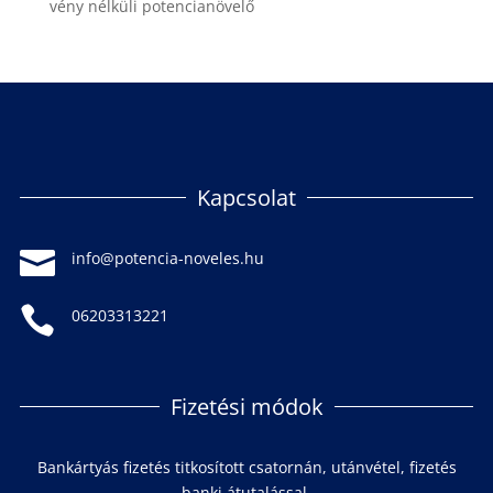
vény nélküli potencianövelő
Kapcsolat

info@potencia-noveles.hu

06203313221
Fizetési módok
Bankártyás fizetés titkosított csatornán, utánvétel, fizetés
banki átutalással.