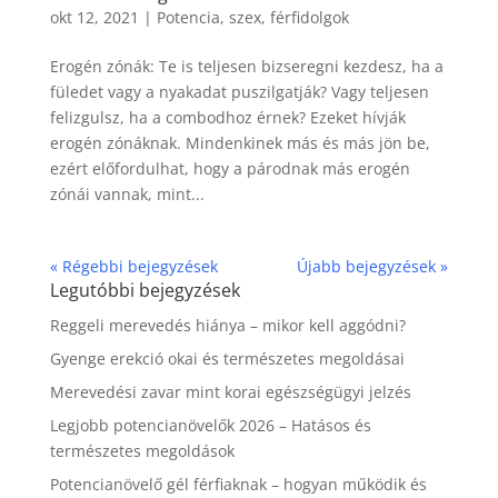
okt 12, 2021
|
Potencia, szex, férfidolgok
Erogén zónák: Te is teljesen bizseregni kezdesz, ha a
füledet vagy a nyakadat puszilgatják? Vagy teljesen
felizgulsz, ha a combodhoz érnek? Ezeket hívják
erogén zónáknak. Mindenkinek más és más jön be,
ezért előfordulhat, hogy a párodnak más erogén
zónái vannak, mint...
« Régebbi bejegyzések
Újabb bejegyzések »
Legutóbbi bejegyzések
Reggeli merevedés hiánya – mikor kell aggódni?
Gyenge erekció okai és természetes megoldásai
Merevedési zavar mint korai egészségügyi jelzés
Legjobb potencianövelők 2026 – Hatásos és
természetes megoldások
Potencianövelő gél férfiaknak – hogyan működik és