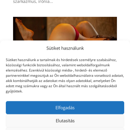
szarkazmus, irónia...
Sütiket használunk
Sütiket használunk a tartalmak és hirdetések személyre szabásához,
közösségi funkciók biztosításához, valamint weboldalforgalmunk
elemzéséhez. Ezenkívül közösségi média-, hirdető- és elemező
partnereinkkel megosztjuk az Ön weboldalhasználatra vonatkozó adatait,
akik kombinálhatják az adatokat más olyan adatokkal, amelyeket Ön
adott meg számukra vagy az Ön által használt más szolgáltatásokból
gyűjtöttek.
Top 10 természetes módszer a szexuális vágy
(libidó) növeléséhez
Elfogadás
ápr 8, 2022
|
Potencia, szex, férfidolgok
Elutasítás
A szexuális vágy (más néven libidó) egyénenként
változik: van, akiben sokkal magasabb fokon ég,