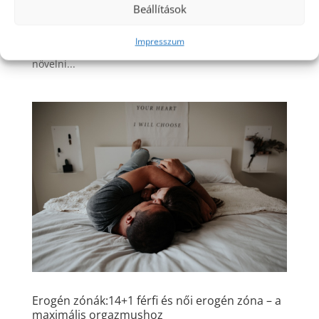
Beállítások
valakiben pedig épp hogy csak parázslik. Az alacsony
libidó nem feltétlenül jelent problémát, lehet hogy
Impresszum
csak „így vagy bekötve”. Azonban, ha szeretnéd
növelni...
Erogén zónák:14+1 férfi és női erogén zóna – a
maximális orgazmushoz