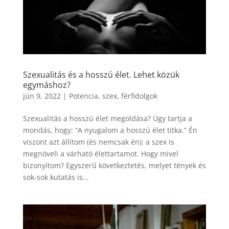
Szexualitás és a hosszú élet. Lehet közük
egymáshoz?
jún 9, 2022
|
Potencia, szex, férfidolgok
Szexualitás a hosszú élet megoldása? Úgy tartja a
mondás, hogy: “A nyugalom a hosszú élet titka.” Én
viszont azt állítom (és nemcsak én): a szex is
megnöveli a várható élettartamot. Hogy mivel
bizonyítom? Egyszerű következtetés, melyet tények és
sok-sok kutatás is...